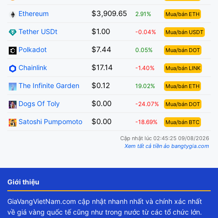
$3,909.65
Ethereum
2.91%
Mua/bán ETH
$1.00
Tether USDt
-0.04%
Mua/bán USDT
$7.44
Polkadot
0.05%
Mua/bán DOT
$17.14
Chainlink
-1.40%
Mua/bán LINK
$0.12
The Infinite Garden
19.02%
Mua/bán ETH
$0.00
Dogs Of Toly
-24.07%
Mua/bán DOT
$0.00
Satoshi Pumpomoto
-18.69%
Mua/bán BTC
Cập nhật lúc 02:45:25 09/08/2026
Xem tất cả tiền ảo bangtygia.com
Giới thiệu
GiaVangVietNam.com cập nhật nhanh nhất và chính xác nhất
về giá vàng quốc tế cũng như trong nước từ các tổ chức lớn.