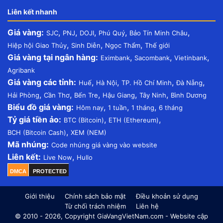
Liên kết nhanh
Giá vàng:
,
,
,
,
,
SJC
PNJ
DOJI
Phú Quý
Bảo Tín Minh Châu
,
,
,
Hiệp hội Giao Thủy
Sinh Diễn
Ngọc Thẩm
Thế giới
Giá vàng tại ngân hàng:
,
,
,
Eximbank
Sacombank
Vietinbank
Agribank
Giá vàng các tỉnh:
,
,
,
,
Huế
Hà Nội
TP. Hồ Chí Minh
Đà Nẵng
,
,
,
,
,
Hải Phòng
Cần Thơ
Bến Tre
Hậu Giang
Tây Ninh
Bình Dương
Biểu đồ giá vàng:
,
,
,
Hôm nay
1 tuần
1 tháng
6 tháng
Tỷ giá tiền ảo:
,
,
BTC (Bitcoin)
ETH (Ethereum)
,
BCH (Bitcoin Cash)
XEM (NEM)
Mã nhúng:
Code nhúng giá vàng vào website
Liên kết:
,
Live Now
Hullo
DMCA
PROTECTED
Giới thiệu
Chính sách bảo mật
Điều khoản sử dụng
Từ chối trách nhiệm
Liên hệ
© 2010 - 2026, Copyright GiaVangVietNam.com - Website cập