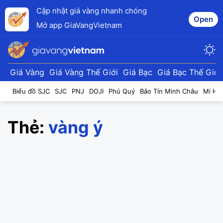
Cập nhật giá vàng nhanh chóng
Open
Mở app GiaVangVietnam
Giá Vàng
Giá Vàng Thế Giới
Giá Bạc
Giá Bạc Thế Giới
Biểu đồ SJC
SJC
PNJ
DOJI
Phú Quý
Bảo Tín Minh Châu
Mi Hồ
Thẻ:
vàng ý