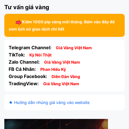
Tư vấn giá vàng
Kiếm 1000 pip vàng mỗi tháng. Bấm vào đây để
xem lịch sử giao dịch chi tiết
Telegram Channel:
Giá Vàng Việt Nam
TikTok:
Kỳ Nói Thật
Zalo Channel:
Giá Vàng Việt Nam
FB Cá Nhân:
Phan Hiếu Kỳ
Group Facebook:
Diễn Đàn Vàng
TradingView:
Giá Vàng Việt Nam
★ Hướng dẫn nhúng giá vàng vào website