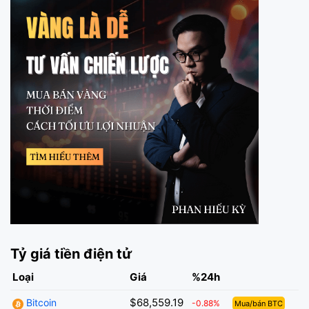
Tỷ giá tiền điện tử
Loại
Giá
%24h
$68,559.19
Bitcoin
-0.88%
Mua/bán BTC