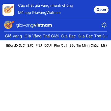
Cập nhật giá vàng nhanh chóng
Open
Mở app GiaVangVietnam
Giá Vàng
Giá Vàng Thế Giới
Giá Bạc
Giá Bạc Thế Giới
Biểu đồ SJC
SJC
PNJ
DOJI
Phú Quý
Bảo Tín Minh Châu
Mi Hồ