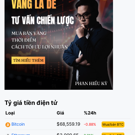
Tỷ giá tiền điện tử
Loại
Giá
%24h
$68,559.19
Bitcoin
-0.88%
Mua/bán BTC