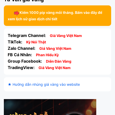
Kiếm 1000 pip vàng mỗi tháng. Bấm vào đây để
xem lịch sử giao dịch chi tiết
Telegram Channel:
Giá Vàng Việt Nam
TikTok:
Kỳ Nói Thật
Zalo Channel:
Giá Vàng Việt Nam
FB Cá Nhân:
Phan Hiếu Kỳ
Group Facebook:
Diễn Đàn Vàng
TradingView:
Giá Vàng Việt Nam
★ Hướng dẫn nhúng giá vàng vào website