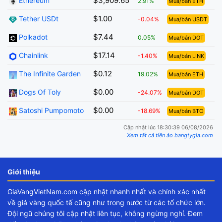
$3,909.65
Ethereum
2.91%
Mua/bán ETH
$1.00
Tether USDt
-0.04%
Mua/bán USDT
$7.44
Polkadot
0.05%
Mua/bán DOT
$17.14
Chainlink
-1.40%
Mua/bán LINK
$0.12
The Infinite Garden
19.02%
Mua/bán ETH
$0.00
Dogs Of Toly
-24.07%
Mua/bán DOT
$0.00
Satoshi Pumpomoto
-18.69%
Mua/bán BTC
Cập nhật lúc 18:30:39 06/08/2026
Xem tất cả tiền ảo bangtygia.com
Giới thiệu
GiaVangVietNam.com cập nhật nhanh nhất và chính xác nhất
về giá vàng quốc tế cũng như trong nước từ các tổ chức lớn.
Đội ngũ chúng tôi cập nhật liên tục, không ngừng nghỉ. Đem