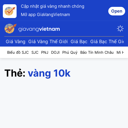
Cập nhật giá vàng nhanh chóng
Open
Mở app GiaVangVietnam
Giá Vàng
Giá Vàng Thế Giới
Giá Bạc
Giá Bạc Thế Giới
Biểu đồ SJC
SJC
PNJ
DOJI
Phú Quý
Bảo Tín Minh Châu
Mi Hồ
Thẻ:
vàng 10k