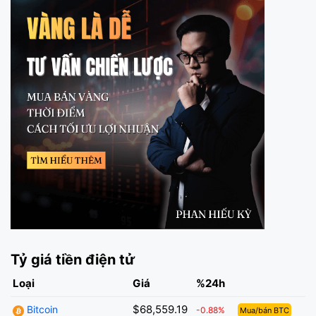
Tỷ giá tiền điện tử
Loại
Giá
%24h
$68,559.19
Bitcoin
-0.88%
Mua/bán BTC