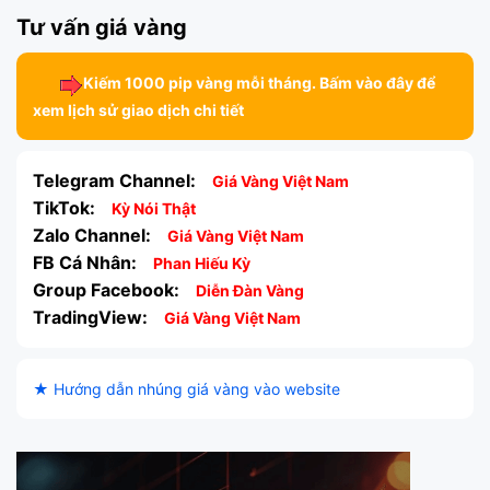
Tư vấn giá vàng
Kiếm 1000 pip vàng mỗi tháng. Bấm vào đây để
xem lịch sử giao dịch chi tiết
Telegram Channel:
Giá Vàng Việt Nam
TikTok:
Kỳ Nói Thật
Zalo Channel:
Giá Vàng Việt Nam
FB Cá Nhân:
Phan Hiếu Kỳ
Group Facebook:
Diễn Đàn Vàng
TradingView:
Giá Vàng Việt Nam
★ Hướng dẫn nhúng giá vàng vào website