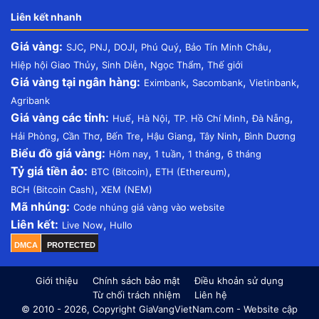
Liên kết nhanh
Giá vàng:
,
,
,
,
,
SJC
PNJ
DOJI
Phú Quý
Bảo Tín Minh Châu
,
,
,
Hiệp hội Giao Thủy
Sinh Diễn
Ngọc Thẩm
Thế giới
Giá vàng tại ngân hàng:
,
,
,
Eximbank
Sacombank
Vietinbank
Agribank
Giá vàng các tỉnh:
,
,
,
,
Huế
Hà Nội
TP. Hồ Chí Minh
Đà Nẵng
,
,
,
,
,
Hải Phòng
Cần Thơ
Bến Tre
Hậu Giang
Tây Ninh
Bình Dương
Biểu đồ giá vàng:
,
,
,
Hôm nay
1 tuần
1 tháng
6 tháng
Tỷ giá tiền ảo:
,
,
BTC (Bitcoin)
ETH (Ethereum)
,
BCH (Bitcoin Cash)
XEM (NEM)
Mã nhúng:
Code nhúng giá vàng vào website
Liên kết:
,
Live Now
Hullo
DMCA
PROTECTED
Giới thiệu
Chính sách bảo mật
Điều khoản sử dụng
Từ chối trách nhiệm
Liên hệ
© 2010 - 2026, Copyright GiaVangVietNam.com - Website cập