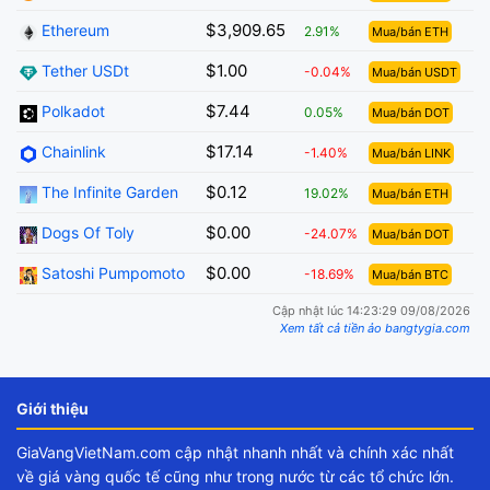
$3,909.65
Ethereum
2.91%
Mua/bán ETH
$1.00
Tether USDt
-0.04%
Mua/bán USDT
$7.44
Polkadot
0.05%
Mua/bán DOT
$17.14
Chainlink
-1.40%
Mua/bán LINK
$0.12
The Infinite Garden
19.02%
Mua/bán ETH
$0.00
Dogs Of Toly
-24.07%
Mua/bán DOT
$0.00
Satoshi Pumpomoto
-18.69%
Mua/bán BTC
Cập nhật lúc 14:23:29 09/08/2026
Xem tất cả tiền ảo bangtygia.com
Giới thiệu
GiaVangVietNam.com cập nhật nhanh nhất và chính xác nhất
về giá vàng quốc tế cũng như trong nước từ các tổ chức lớn.