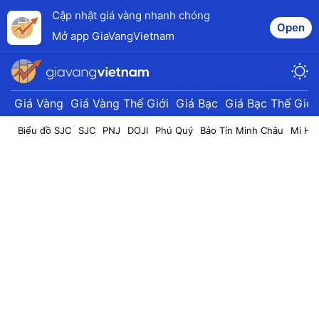
Cập nhật giá vàng nhanh chóng
Open
Mở app GiaVangVietnam
Giá Vàng
Giá Vàng Thế Giới
Giá Bạc
Giá Bạc Thế Giới
Biểu đồ SJC
SJC
PNJ
DOJI
Phú Quý
Bảo Tín Minh Châu
Mi Hồ