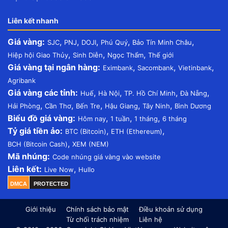
Liên kết nhanh
Giá vàng:
,
,
,
,
,
SJC
PNJ
DOJI
Phú Quý
Bảo Tín Minh Châu
,
,
,
Hiệp hội Giao Thủy
Sinh Diễn
Ngọc Thẩm
Thế giới
Giá vàng tại ngân hàng:
,
,
,
Eximbank
Sacombank
Vietinbank
Agribank
Giá vàng các tỉnh:
,
,
,
,
Huế
Hà Nội
TP. Hồ Chí Minh
Đà Nẵng
,
,
,
,
,
Hải Phòng
Cần Thơ
Bến Tre
Hậu Giang
Tây Ninh
Bình Dương
Biểu đồ giá vàng:
,
,
,
Hôm nay
1 tuần
1 tháng
6 tháng
Tỷ giá tiền ảo:
,
,
BTC (Bitcoin)
ETH (Ethereum)
,
BCH (Bitcoin Cash)
XEM (NEM)
Mã nhúng:
Code nhúng giá vàng vào website
Liên kết:
,
Live Now
Hullo
DMCA
PROTECTED
Giới thiệu
Chính sách bảo mật
Điều khoản sử dụng
Từ chối trách nhiệm
Liên hệ