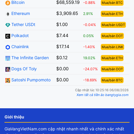
$68,559.19
Bitcoin
-0.88%
Mua/bán BTC
$3,909.65
Ethereum
2.91%
Mua/bán ETH
$1.00
Tether USDt
-0.04%
Mua/bán USDT
$7.44
Polkadot
0.05%
Mua/bán DOT
$17.14
Chainlink
-1.40%
Mua/bán LINK
$0.12
The Infinite Garden
19.02%
Mua/bán ETH
$0.00
Dogs Of Toly
-24.07%
Mua/bán DOT
$0.00
Satoshi Pumpomoto
-18.69%
Mua/bán BTC
Cập nhật lúc 10:25:16 06/08/2026
Xem tất cả tiền ảo bangtygia.com
Giới thiệu
GiaVangVietNam.com cập nhật nhanh nhất và chính xác nhất