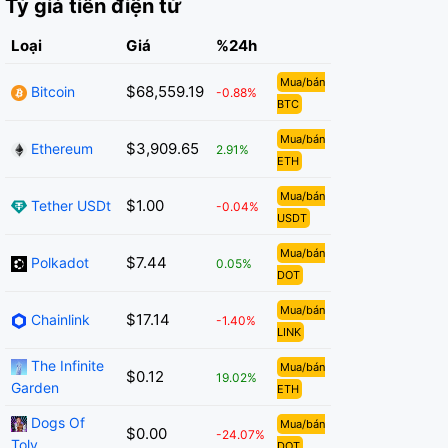
Tỷ giá tiền điện tử
Loại
Giá
%24h
Mua/bán
$68,559.19
Bitcoin
-0.88%
BTC
Mua/bán
$3,909.65
Ethereum
2.91%
ETH
Mua/bán
$1.00
Tether USDt
-0.04%
USDT
Mua/bán
$7.44
Polkadot
0.05%
DOT
Mua/bán
$17.14
Chainlink
-1.40%
LINK
The Infinite
Mua/bán
$0.12
19.02%
Garden
ETH
Dogs Of
Mua/bán
$0.00
-24.07%
Toly
DOT