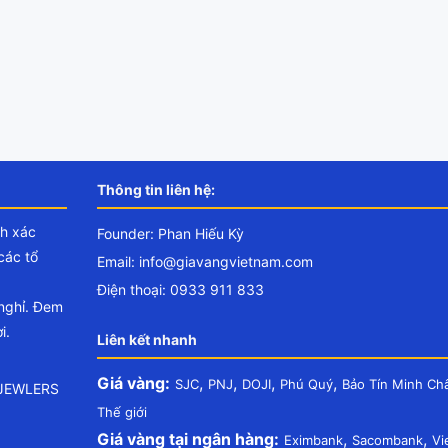
Thông tin liên hệ:
nh xác
Founder: Phan Hiếu Kỳ
các tổ
Email:
info@giavangvietnam.com
Điện thoại: 0933 911 833
 nghỉ. Đem
i.
Liên kết nhanh
Giá vàng:
,
,
,
,
SJC
PNJ
DOJI
Phú Quý
Bảo Tín Minh Ch
.JEWLERS
Thế giới
Giá vàng tại ngân hàng:
,
,
Eximbank
Sacombank
Vi