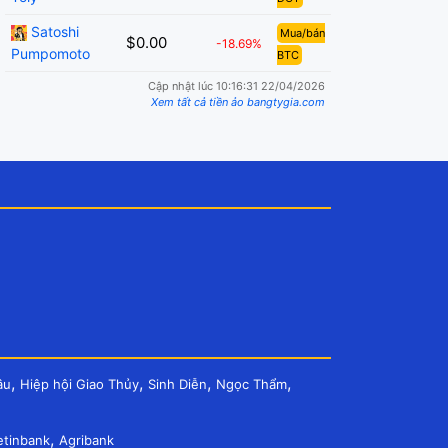
Satoshi
Mua/bán
$0.00
-18.69%
Pumpomoto
BTC
Cập nhật lúc 10:16:31 22/04/2026
Xem tất cả tiền ảo bangtygia.com
,
,
,
,
âu
Hiệp hội Giao Thủy
Sinh Diễn
Ngọc Thẩm
,
etinbank
Agribank