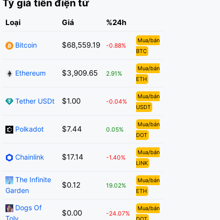
Tỷ giá tiền điện tử
Loại
Giá
%24h
Mua/bán
$68,559.19
Bitcoin
-0.88%
BTC
Mua/bán
$3,909.65
Ethereum
2.91%
ETH
Mua/bán
$1.00
Tether USDt
-0.04%
USDT
Mua/bán
$7.44
Polkadot
0.05%
DOT
Mua/bán
$17.14
Chainlink
-1.40%
LINK
The Infinite
Mua/bán
$0.12
19.02%
Garden
ETH
Dogs Of
Mua/bán
$0.00
-24.07%
Toly
DOT