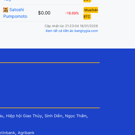
Satoshi
Mua/bán
$0.00
-18.69%
Pumpomoto
BTC
Cập nhật lúc 21:23:04 16/01/2026
Xem tất cả tiền ảo bangtygia.com
,
,
,
,
âu
Hiệp hội Giao Thủy
Sinh Diễn
Ngọc Thẩm
,
etinbank
Agribank