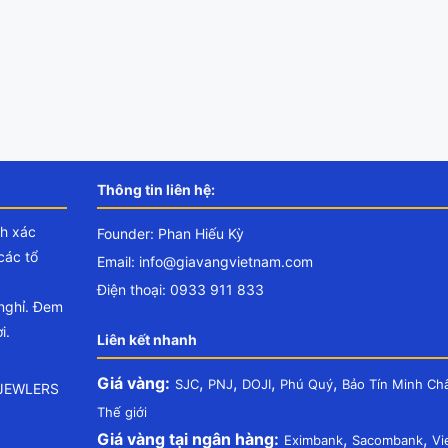
Thông tin liên hệ:
nh xác
Founder: Phan Hiếu Kỳ
các tổ
Email:
info@giavangvietnam.com
Điện thoại: 0933 911 833
 nghỉ. Đem
i.
Liên kết nhanh
Giá vàng:
,
,
,
,
SJC
PNJ
DOJI
Phú Quý
Bảo Tín Minh Ch
.JEWLERS
Thế giới
Giá vàng tại ngân hàng:
,
,
Eximbank
Sacombank
Vi