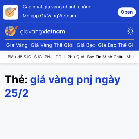
Cập nhật giá vàng nhanh chóng
Open
Mở app GiaVangVietnam
Giá Vàng
Giá Vàng Thế Giới
Giá Bạc
Giá Bạc Thế Giới
Biểu đồ SJC
SJC
PNJ
DOJI
Phú Quý
Bảo Tín Minh Châu
Mi Hồ
Thẻ:
giá vàng pnj ngày
25/2