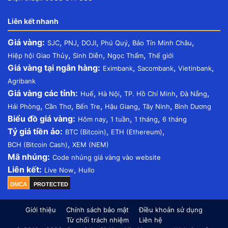
Liên kết nhanh
Giá vàng:
,
,
,
,
,
SJC
PNJ
DOJI
Phú Quý
Bảo Tín Minh Châu
,
,
,
Hiệp hội Giao Thủy
Sinh Diễn
Ngọc Thẩm
Thế giới
Giá vàng tại ngân hàng:
,
,
,
Eximbank
Sacombank
Vietinbank
Agribank
Giá vàng các tỉnh:
,
,
,
,
Huế
Hà Nội
TP. Hồ Chí Minh
Đà Nẵng
,
,
,
,
,
Hải Phòng
Cần Thơ
Bến Tre
Hậu Giang
Tây Ninh
Bình Dương
Biểu đồ giá vàng:
,
,
,
Hôm nay
1 tuần
1 tháng
6 tháng
Tỷ giá tiền ảo:
,
,
BTC (Bitcoin)
ETH (Ethereum)
,
BCH (Bitcoin Cash)
XEM (NEM)
Mã nhúng:
Code nhúng giá vàng vào website
Liên kết:
,
Live Now
Hullo
DMCA
PROTECTED
Giới thiệu
Chính sách bảo mật
Điều khoản sử dụng
Từ chối trách nhiệm
Liên hệ