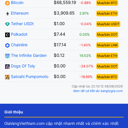
$68,559.19
Bitcoin
-0.88%
Mua/bán BTC
$3,909.65
Ethereum
2.91%
Mua/bán ETH
$1.00
Tether USDt
-0.04%
Mua/bán USDT
$7.44
Polkadot
0.05%
Mua/bán DOT
$17.14
Chainlink
-1.40%
Mua/bán LINK
$0.12
The Infinite Garden
19.02%
Mua/bán ETH
$0.00
Dogs Of Toly
-24.07%
Mua/bán DOT
$0.00
Satoshi Pumpomoto
-18.69%
Mua/bán BTC
Cập nhật lúc 22:10:12 08/08/2026
Xem tất cả tiền ảo bangtygia.com
Giới thiệu
GiaVangVietNam.com cập nhật nhanh nhất và chính xác nhất