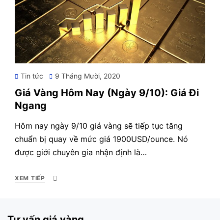
Posted
Tin tức
9 Tháng Mười, 2020
on
Giá Vàng Hôm Nay (Ngày 9/10): Giá Đi
Ngang
Hôm nay ngày 9/10 giá vàng sẽ tiếp tục tăng
chuẩn bị quay về mức giá 1900USD/ounce. Nó
được giới chuyên gia nhận định là…
XEM TIẾP
Tư vấn giá vàng