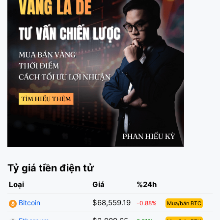
Tỷ giá tiền điện tử
Loại
Giá
%24h
$68,559.19
Bitcoin
-0.88%
Mua/bán BTC