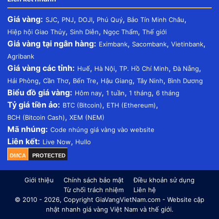
Giá vàng:
,
,
,
,
,
SJC
PNJ
DOJI
Phú Quý
Bảo Tín Minh Châu
,
,
,
Hiệp hội Giao Thủy
Sinh Diễn
Ngọc Thẩm
Thế giới
Giá vàng tại ngân hàng:
,
,
,
Eximbank
Sacombank
Vietinbank
Agribank
Giá vàng các tỉnh:
,
,
,
,
Huế
Hà Nội
TP. Hồ Chí Minh
Đà Nẵng
,
,
,
,
,
Hải Phòng
Cần Thơ
Bến Tre
Hậu Giang
Tây Ninh
Bình Dương
Biểu đồ giá vàng:
,
,
,
Hôm nay
1 tuần
1 tháng
6 tháng
Tỷ giá tiền ảo:
,
,
BTC (Bitcoin)
ETH (Ethereum)
,
BCH (Bitcoin Cash)
XEM (NEM)
Mã nhúng:
Code nhúng giá vàng vào website
Liên kết:
,
Live Now
Hullo
DMCA
PROTECTED
Giới thiệu
Chính sách bảo mật
Điều khoản sử dụng
Từ chối trách nhiệm
Liên hệ
© 2010 - 2026, Copyright GiaVangVietNam.com - Website cập
nhật nhanh giá vàng Việt Nam và thế giới.