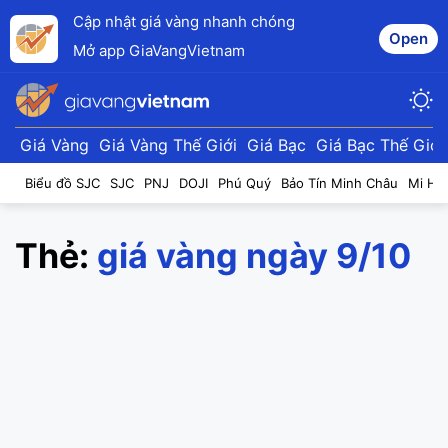
Cập nhật giá vàng nhanh chóng
Open
Mở app GiaVangVietnam
Giá Vàng
Giá Vàng Thế Giới
Giá Bạc
Giá Bạc Thế Giới
Biểu đồ SJC
SJC
PNJ
DOJI
Phú Quý
Bảo Tín Minh Châu
Mi Hồ
Thẻ:
giá vàng ngày 9/10