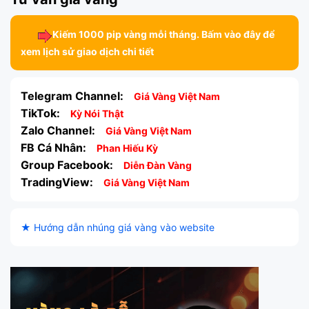
Kiếm 1000 pip vàng mỗi tháng. Bấm vào đây để
xem lịch sử giao dịch chi tiết
Telegram Channel:
Giá Vàng Việt Nam
TikTok:
Kỳ Nói Thật
Zalo Channel:
Giá Vàng Việt Nam
FB Cá Nhân:
Phan Hiếu Kỳ
Group Facebook:
Diễn Đàn Vàng
TradingView:
Giá Vàng Việt Nam
★ Hướng dẫn nhúng giá vàng vào website