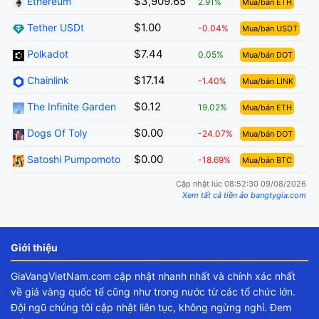
$3,909.65
Ethereum
2.91%
Mua/bán ETH
$1.00
Tether USDt
-0.04%
Mua/bán USDT
$7.44
Polkadot
0.05%
Mua/bán DOT
$17.14
Chainlink
-1.40%
Mua/bán LINK
$0.12
The Infinite Garden
19.02%
Mua/bán ETH
$0.00
Dogs Of Toly
-24.07%
Mua/bán DOT
$0.00
Satoshi Pumpomoto
-18.69%
Mua/bán BTC
Cập nhật lúc 08:52:30 09/08/2026
Xem tất cả tiền ảo bangtygia.com
Giới thiệu
GiaVangVietNam.com cập nhật nhanh nhất và chính xác nhất
về giá vàng quốc tế cũng như trong nước từ các tổ chức lớn.
Đội ngũ chúng tôi cập nhật liên tục, không ngừng nghỉ. Đem