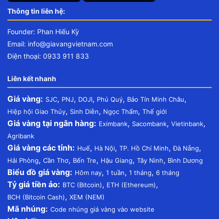
Thông tin liên hệ:
Founder: Phan Hiếu Kỳ
Email:
info@giavangvietnam.com
Điện thoại: 0933 911 833
Liên kết nhanh
Giá vàng:
,
,
,
,
,
SJC
PNJ
DOJI
Phú Quý
Bảo Tín Minh Châu
,
,
,
Hiệp hội Giao Thủy
Sinh Diễn
Ngọc Thẩm
Thế giới
Giá vàng tại ngân hàng:
,
,
,
Eximbank
Sacombank
Vietinbank
Agribank
Giá vàng các tỉnh:
,
,
,
,
Huế
Hà Nội
TP. Hồ Chí Minh
Đà Nẵng
,
,
,
,
,
Hải Phòng
Cần Thơ
Bến Tre
Hậu Giang
Tây Ninh
Bình Dương
Biểu đồ giá vàng:
,
,
,
Hôm nay
1 tuần
1 tháng
6 tháng
Tỷ giá tiền ảo:
,
,
BTC (Bitcoin)
ETH (Ethereum)
,
BCH (Bitcoin Cash)
XEM (NEM)
Mã nhúng:
Code nhúng giá vàng vào website