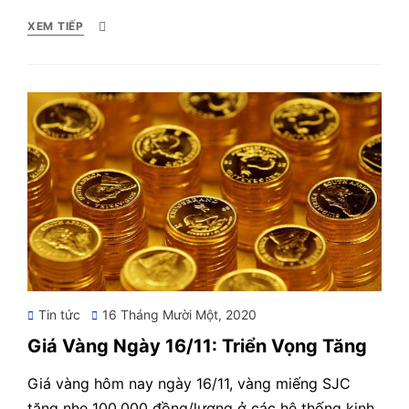
XEM TIẾP
Posted
Tin tức
16 Tháng Mười Một, 2020
on
Giá Vàng Ngày 16/11: Triển Vọng Tăng
Giá vàng hôm nay ngày 16/11, vàng miếng SJC
tăng nhẹ 100.000 đồng/lượng ở các hệ thống kinh