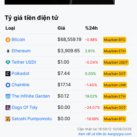
Tỷ giá tiền điện tử
Loại
Giá
%24h
$68,559.19
Bitcoin
-0.88%
Mua/bán BTC
$3,909.65
Ethereum
2.91%
Mua/bán ETH
$1.00
Tether USDt
-0.04%
Mua/bán USDT
$7.44
Polkadot
0.05%
Mua/bán DOT
$17.14
Chainlink
-1.40%
Mua/bán LINK
$0.12
The Infinite Garden
19.02%
Mua/bán ETH
$0.00
Dogs Of Toly
-24.07%
Mua/bán DOT
$0.00
Satoshi Pumpomoto
-18.69%
Mua/bán BTC
Cập nhật lúc 16:58:12 10/08/2026
Xem tất cả tiền ảo bangtygia.com