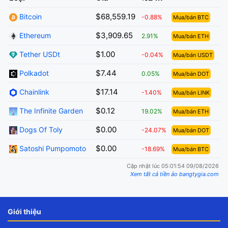
$68,559.19
Bitcoin
-0.88%
Mua/bán BTC
$3,909.65
Ethereum
2.91%
Mua/bán ETH
$1.00
Tether USDt
-0.04%
Mua/bán USDT
$7.44
Polkadot
0.05%
Mua/bán DOT
$17.14
Chainlink
-1.40%
Mua/bán LINK
$0.12
The Infinite Garden
19.02%
Mua/bán ETH
$0.00
Dogs Of Toly
-24.07%
Mua/bán DOT
$0.00
Satoshi Pumpomoto
-18.69%
Mua/bán BTC
Cập nhật lúc 05:01:54 09/08/2026
Xem tất cả tiền ảo bangtygia.com
Giới thiệu