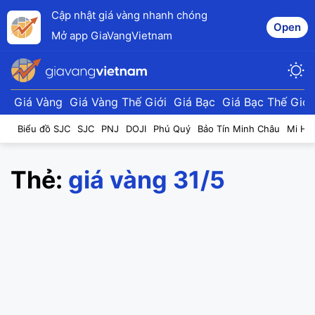
Cập nhật giá vàng nhanh chóng
Open
Mở app GiaVangVietnam
Giá Vàng
Giá Vàng Thế Giới
Giá Bạc
Giá Bạc Thế Giới
Biểu đồ SJC
SJC
PNJ
DOJI
Phú Quý
Bảo Tín Minh Châu
Mi Hồ
Thẻ:
giá vàng 31/5