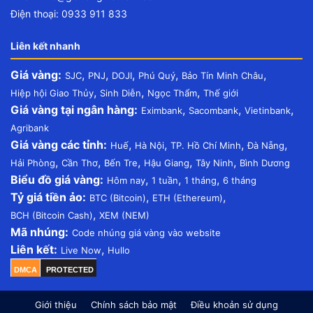
Điện thoại: 0933 911 833
Liên kết nhanh
Giá vàng:
,
,
,
,
,
SJC
PNJ
DOJI
Phú Quý
Bảo Tín Minh Châu
,
,
,
Hiệp hội Giao Thủy
Sinh Diễn
Ngọc Thẩm
Thế giới
Giá vàng tại ngân hàng:
,
,
,
Eximbank
Sacombank
Vietinbank
Agribank
Giá vàng các tỉnh:
,
,
,
,
Huế
Hà Nội
TP. Hồ Chí Minh
Đà Nẵng
,
,
,
,
,
Hải Phòng
Cần Thơ
Bến Tre
Hậu Giang
Tây Ninh
Bình Dương
Biểu đồ giá vàng:
,
,
,
Hôm nay
1 tuần
1 tháng
6 tháng
Tỷ giá tiền ảo:
,
,
BTC (Bitcoin)
ETH (Ethereum)
,
BCH (Bitcoin Cash)
XEM (NEM)
Mã nhúng:
Code nhúng giá vàng vào website
Liên kết:
,
Live Now
Hullo
DMCA
PROTECTED
Giới thiệu
Chính sách bảo mật
Điều khoản sử dụng