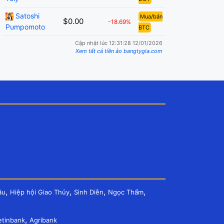
Satoshi
Mua/bán
$0.00
-18.69%
Pumpomoto
BTC
Cập nhật lúc 12:31:28 12/01/2026
Xem tất cả tiền ảo bangtygia.com
,
,
,
,
âu
Hiệp hội Giao Thủy
Sinh Diễn
Ngọc Thẩm
,
etinbank
Agribank