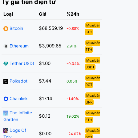
Tỷ giá tiền điện tử
Loại
Giá
%24h
Mua/bán
$68,559.19
Bitcoin
-0.88%
BTC
Mua/bán
$3,909.65
Ethereum
2.91%
ETH
Mua/bán
$1.00
Tether USDt
-0.04%
USDT
Mua/bán
$7.44
Polkadot
0.05%
DOT
Mua/bán
$17.14
Chainlink
-1.40%
LINK
The Infinite
Mua/bán
$0.12
19.02%
Garden
ETH
Dogs Of
Mua/bán
$0.00
-24.07%
Toly
DOT