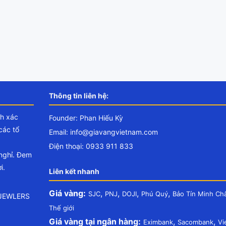
Thông tin liên hệ:
nh xác
Founder: Phan Hiếu Kỳ
các tổ
Email:
info@giavangvietnam.com
Điện thoại: 0933 911 833
 nghỉ. Đem
i.
Liên kết nhanh
Giá vàng:
,
,
,
,
SJC
PNJ
DOJI
Phú Quý
Bảo Tín Minh Ch
.JEWLERS
Thế giới
Giá vàng tại ngân hàng:
,
,
Eximbank
Sacombank
Vi