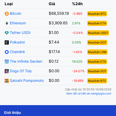
Loại
Giá
%24h
$68,559.19
Bitcoin
-0.88%
Mua/bán BTC
$3,909.65
Ethereum
2.91%
Mua/bán ETH
$1.00
Tether USDt
-0.04%
Mua/bán USDT
$7.44
Polkadot
0.05%
Mua/bán DOT
$17.14
Chainlink
-1.40%
Mua/bán LINK
$0.12
The Infinite Garden
19.02%
Mua/bán ETH
$0.00
Dogs Of Toly
-24.07%
Mua/bán DOT
$0.00
Satoshi Pumpomoto
-18.69%
Mua/bán BTC
Cập nhật lúc 10:30:56 10/08/2026
Xem tất cả tiền ảo bangtygia.com
Giới thiệu