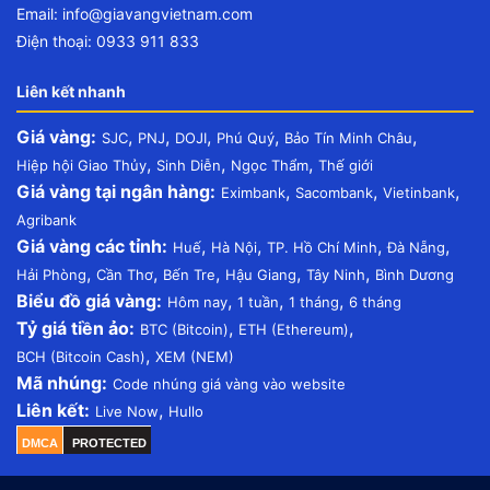
Email:
info@giavangvietnam.com
Điện thoại: 0933 911 833
Liên kết nhanh
Giá vàng:
,
,
,
,
,
SJC
PNJ
DOJI
Phú Quý
Bảo Tín Minh Châu
,
,
,
Hiệp hội Giao Thủy
Sinh Diễn
Ngọc Thẩm
Thế giới
Giá vàng tại ngân hàng:
,
,
,
Eximbank
Sacombank
Vietinbank
Agribank
Giá vàng các tỉnh:
,
,
,
,
Huế
Hà Nội
TP. Hồ Chí Minh
Đà Nẵng
,
,
,
,
,
Hải Phòng
Cần Thơ
Bến Tre
Hậu Giang
Tây Ninh
Bình Dương
Biểu đồ giá vàng:
,
,
,
Hôm nay
1 tuần
1 tháng
6 tháng
Tỷ giá tiền ảo:
,
,
BTC (Bitcoin)
ETH (Ethereum)
,
BCH (Bitcoin Cash)
XEM (NEM)
Mã nhúng:
Code nhúng giá vàng vào website
Liên kết:
,
Live Now
Hullo
DMCA
PROTECTED