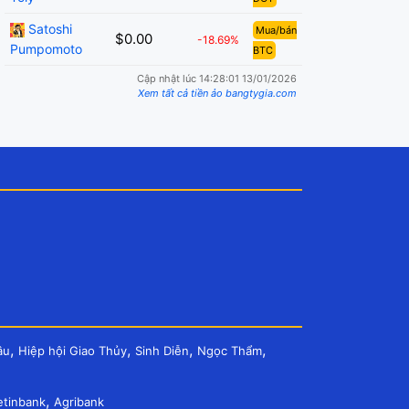
Satoshi
Mua/bán
$0.00
-18.69%
Pumpomoto
BTC
Cập nhật lúc 14:28:01 13/01/2026
Xem tất cả tiền ảo bangtygia.com
,
,
,
,
âu
Hiệp hội Giao Thủy
Sinh Diễn
Ngọc Thẩm
,
etinbank
Agribank