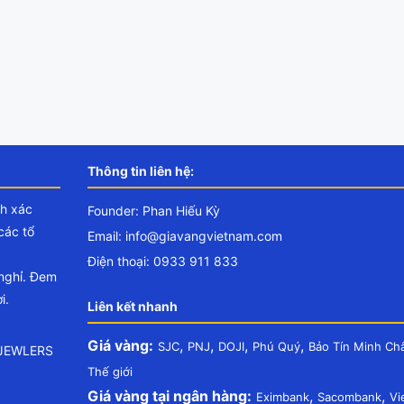
Thông tin liên hệ:
nh xác
Founder: Phan Hiếu Kỳ
các tổ
Email:
info@giavangvietnam.com
Điện thoại: 0933 911 833
 nghỉ. Đem
i.
Liên kết nhanh
Giá vàng:
,
,
,
,
SJC
PNJ
DOJI
Phú Quý
Bảo Tín Minh Ch
.JEWLERS
Thế giới
Giá vàng tại ngân hàng:
,
,
Eximbank
Sacombank
Vi