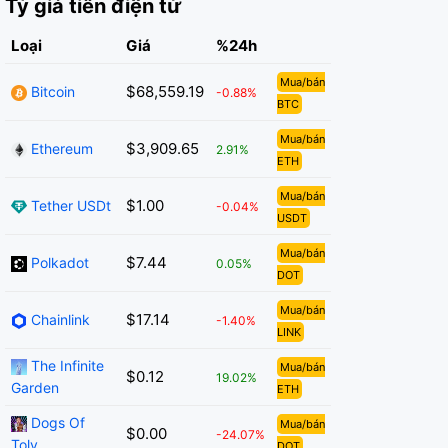
Tỷ giá tiền điện tử
Loại
Giá
%24h
Mua/bán
$68,559.19
Bitcoin
-0.88%
BTC
Mua/bán
$3,909.65
Ethereum
2.91%
ETH
Mua/bán
$1.00
Tether USDt
-0.04%
USDT
Mua/bán
$7.44
Polkadot
0.05%
DOT
Mua/bán
$17.14
Chainlink
-1.40%
LINK
The Infinite
Mua/bán
$0.12
19.02%
Garden
ETH
Dogs Of
Mua/bán
$0.00
-24.07%
Toly
DOT