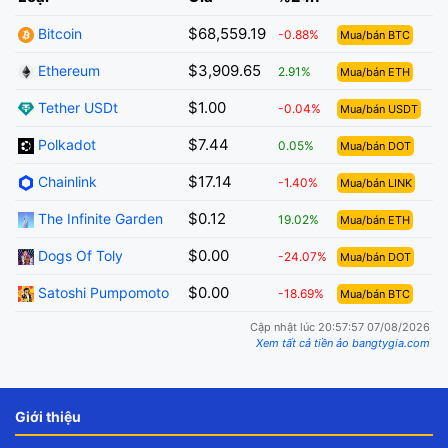
$68,559.19
Bitcoin
-0.88%
Mua/bán BTC
$3,909.65
Ethereum
2.91%
Mua/bán ETH
$1.00
Tether USDt
-0.04%
Mua/bán USDT
$7.44
Polkadot
0.05%
Mua/bán DOT
$17.14
Chainlink
-1.40%
Mua/bán LINK
$0.12
The Infinite Garden
19.02%
Mua/bán ETH
$0.00
Dogs Of Toly
-24.07%
Mua/bán DOT
$0.00
Satoshi Pumpomoto
-18.69%
Mua/bán BTC
Cập nhật lúc 20:57:57 07/08/2026
Xem tất cả tiền ảo bangtygia.com
Giới thiệu