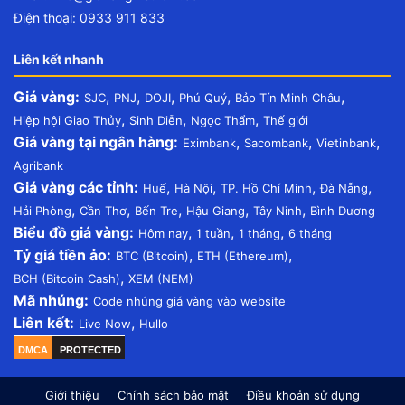
Điện thoại: 0933 911 833
Liên kết nhanh
Giá vàng:
,
,
,
,
,
SJC
PNJ
DOJI
Phú Quý
Bảo Tín Minh Châu
,
,
,
Hiệp hội Giao Thủy
Sinh Diễn
Ngọc Thẩm
Thế giới
Giá vàng tại ngân hàng:
,
,
,
Eximbank
Sacombank
Vietinbank
Agribank
Giá vàng các tỉnh:
,
,
,
,
Huế
Hà Nội
TP. Hồ Chí Minh
Đà Nẵng
,
,
,
,
,
Hải Phòng
Cần Thơ
Bến Tre
Hậu Giang
Tây Ninh
Bình Dương
Biểu đồ giá vàng:
,
,
,
Hôm nay
1 tuần
1 tháng
6 tháng
Tỷ giá tiền ảo:
,
,
BTC (Bitcoin)
ETH (Ethereum)
,
BCH (Bitcoin Cash)
XEM (NEM)
Mã nhúng:
Code nhúng giá vàng vào website
Liên kết:
,
Live Now
Hullo
DMCA
PROTECTED
Giới thiệu
Chính sách bảo mật
Điều khoản sử dụng