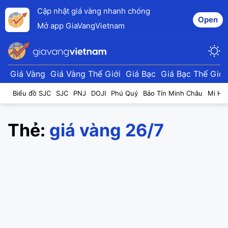
Cập nhật giá vàng nhanh chóng
Open
Mở app GiaVangVietnam
Giá Vàng
Giá Vàng Thế Giới
Giá Bạc
Giá Bạc Thế Giới
Biểu đồ SJC
SJC
PNJ
DOJI
Phú Quý
Bảo Tín Minh Châu
Mi Hồ
Thẻ:
giá vàng 26/7