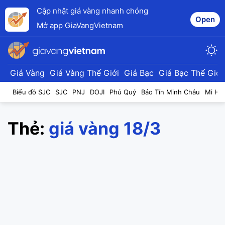
Cập nhật giá vàng nhanh chóng
Open
Mở app GiaVangVietnam
Giá Vàng
Giá Vàng Thế Giới
Giá Bạc
Giá Bạc Thế Giới
Biểu đồ SJC
SJC
PNJ
DOJI
Phú Quý
Bảo Tín Minh Châu
Mi Hồ
Thẻ:
giá vàng 18/3