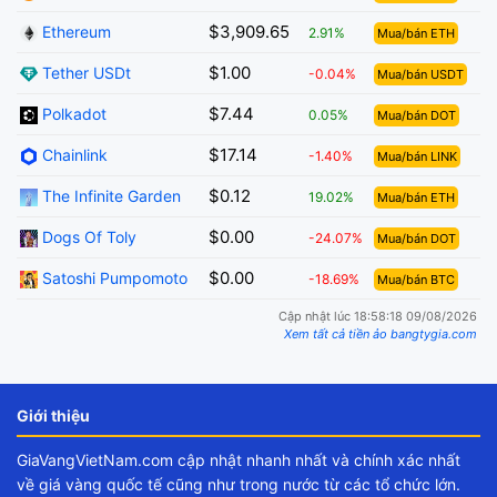
$3,909.65
Ethereum
2.91%
Mua/bán ETH
$1.00
Tether USDt
-0.04%
Mua/bán USDT
$7.44
Polkadot
0.05%
Mua/bán DOT
$17.14
Chainlink
-1.40%
Mua/bán LINK
$0.12
The Infinite Garden
19.02%
Mua/bán ETH
$0.00
Dogs Of Toly
-24.07%
Mua/bán DOT
$0.00
Satoshi Pumpomoto
-18.69%
Mua/bán BTC
Cập nhật lúc 18:58:18 09/08/2026
Xem tất cả tiền ảo bangtygia.com
Giới thiệu
GiaVangVietNam.com cập nhật nhanh nhất và chính xác nhất
về giá vàng quốc tế cũng như trong nước từ các tổ chức lớn.