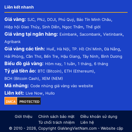
Liên kết nhanh
Giá vàng:
,
,
,
,
,
SJC
PNJ
DOJI
Phú Quý
Bảo Tín Minh Châu
,
,
,
Hiệp hội Giao Thủy
Sinh Diễn
Ngọc Thẩm
Thế giới
Giá vàng tại ngân hàng:
,
,
,
Eximbank
Sacombank
Vietinbank
Agribank
Giá vàng các tỉnh:
,
,
,
,
Huế
Hà Nội
TP. Hồ Chí Minh
Đà Nẵng
,
,
,
,
,
Hải Phòng
Cần Thơ
Bến Tre
Hậu Giang
Tây Ninh
Bình Dương
Biểu đồ giá vàng:
,
,
,
Hôm nay
1 tuần
1 tháng
6 tháng
Tỷ giá tiền ảo:
,
,
BTC (Bitcoin)
ETH (Ethereum)
,
BCH (Bitcoin Cash)
XEM (NEM)
Mã nhúng:
Code nhúng giá vàng vào website
Liên kết:
,
Live Now
Hullo
DMCA
PROTECTED
Giới thiệu
Chính sách bảo mật
Điều khoản sử dụng
Từ chối trách nhiệm
Liên hệ
© 2010 - 2026, Copyright GiaVangVietNam.com - Website cập