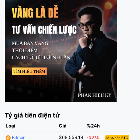
Tỷ giá tiền điện tử
Loại
Giá
%24h
$68,559.19
Bitcoin
-0.88%
Mua/bán BTC