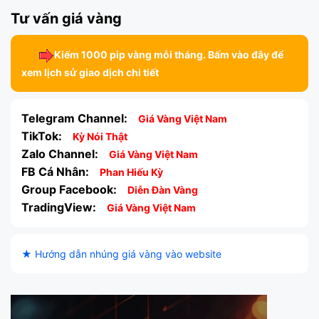
Tư vấn giá vàng
Kiếm 1000 pip vàng mỗi tháng. Bấm vào đây để
xem lịch sử giao dịch chi tiết
Telegram Channel:
Giá Vàng Việt Nam
TikTok:
Kỳ Nói Thật
Zalo Channel:
Giá Vàng Việt Nam
FB Cá Nhân:
Phan Hiếu Kỳ
Group Facebook:
Diễn Đàn Vàng
TradingView:
Giá Vàng Việt Nam
★ Hướng dẫn nhúng giá vàng vào website