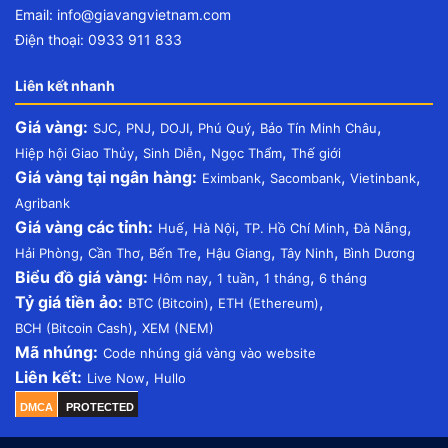
Email:
info@giavangvietnam.com
Điện thoại: 0933 911 833
Liên kết nhanh
Giá vàng:
,
,
,
,
,
SJC
PNJ
DOJI
Phú Quý
Bảo Tín Minh Châu
,
,
,
Hiệp hội Giao Thủy
Sinh Diễn
Ngọc Thẩm
Thế giới
Giá vàng tại ngân hàng:
,
,
,
Eximbank
Sacombank
Vietinbank
Agribank
Giá vàng các tỉnh:
,
,
,
,
Huế
Hà Nội
TP. Hồ Chí Minh
Đà Nẵng
,
,
,
,
,
Hải Phòng
Cần Thơ
Bến Tre
Hậu Giang
Tây Ninh
Bình Dương
Biểu đồ giá vàng:
,
,
,
Hôm nay
1 tuần
1 tháng
6 tháng
Tỷ giá tiền ảo:
,
,
BTC (Bitcoin)
ETH (Ethereum)
,
BCH (Bitcoin Cash)
XEM (NEM)
Mã nhúng:
Code nhúng giá vàng vào website
Liên kết:
,
Live Now
Hullo
DMCA
PROTECTED