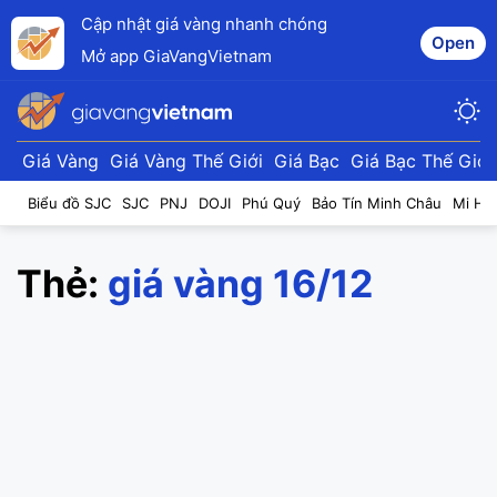
Cập nhật giá vàng nhanh chóng
Open
Mở app GiaVangVietnam
Giá Vàng
Giá Vàng Thế Giới
Giá Bạc
Giá Bạc Thế Giới
Biểu đồ SJC
SJC
PNJ
DOJI
Phú Quý
Bảo Tín Minh Châu
Mi Hồ
Thẻ:
giá vàng 16/12