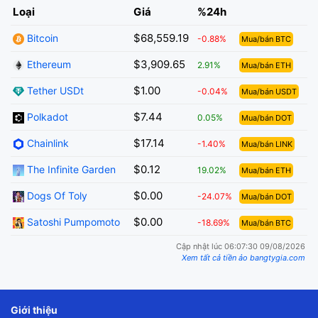
Loại
Giá
%24h
$68,559.19
Bitcoin
-0.88%
Mua/bán BTC
$3,909.65
Ethereum
2.91%
Mua/bán ETH
$1.00
Tether USDt
-0.04%
Mua/bán USDT
$7.44
Polkadot
0.05%
Mua/bán DOT
$17.14
Chainlink
-1.40%
Mua/bán LINK
$0.12
The Infinite Garden
19.02%
Mua/bán ETH
$0.00
Dogs Of Toly
-24.07%
Mua/bán DOT
$0.00
Satoshi Pumpomoto
-18.69%
Mua/bán BTC
Cập nhật lúc 06:07:30 09/08/2026
Xem tất cả tiền ảo bangtygia.com
Giới thiệu