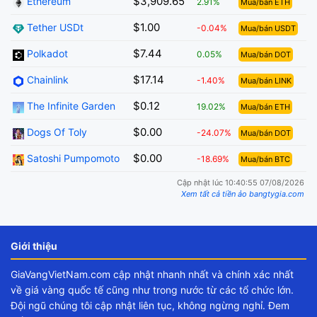
$3,909.65
Ethereum
2.91%
Mua/bán ETH
$1.00
Tether USDt
-0.04%
Mua/bán USDT
$7.44
Polkadot
0.05%
Mua/bán DOT
$17.14
Chainlink
-1.40%
Mua/bán LINK
$0.12
The Infinite Garden
19.02%
Mua/bán ETH
$0.00
Dogs Of Toly
-24.07%
Mua/bán DOT
$0.00
Satoshi Pumpomoto
-18.69%
Mua/bán BTC
Cập nhật lúc 10:40:55 07/08/2026
Xem tất cả tiền ảo bangtygia.com
Giới thiệu
GiaVangVietNam.com cập nhật nhanh nhất và chính xác nhất
về giá vàng quốc tế cũng như trong nước từ các tổ chức lớn.
Đội ngũ chúng tôi cập nhật liên tục, không ngừng nghỉ. Đem