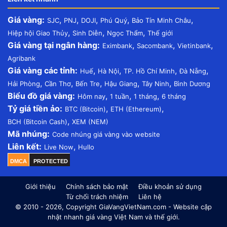
Giá vàng:
,
,
,
,
,
SJC
PNJ
DOJI
Phú Quý
Bảo Tín Minh Châu
,
,
,
Hiệp hội Giao Thủy
Sinh Diễn
Ngọc Thẩm
Thế giới
Giá vàng tại ngân hàng:
,
,
,
Eximbank
Sacombank
Vietinbank
Agribank
Giá vàng các tỉnh:
,
,
,
,
Huế
Hà Nội
TP. Hồ Chí Minh
Đà Nẵng
,
,
,
,
,
Hải Phòng
Cần Thơ
Bến Tre
Hậu Giang
Tây Ninh
Bình Dương
Biểu đồ giá vàng:
,
,
,
Hôm nay
1 tuần
1 tháng
6 tháng
Tỷ giá tiền ảo:
,
,
BTC (Bitcoin)
ETH (Ethereum)
,
BCH (Bitcoin Cash)
XEM (NEM)
Mã nhúng:
Code nhúng giá vàng vào website
Liên kết:
,
Live Now
Hullo
DMCA
PROTECTED
Giới thiệu
Chính sách bảo mật
Điều khoản sử dụng
Từ chối trách nhiệm
Liên hệ
© 2010 - 2026, Copyright GiaVangVietNam.com - Website cập
nhật nhanh giá vàng Việt Nam và thế giới.