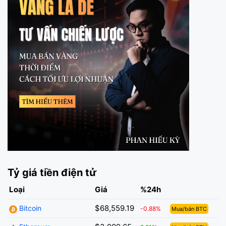
Tỷ giá tiền điện tử
Loại
Giá
%24h
$68,559.19
Bitcoin
-0.88%
Mua/bán BTC