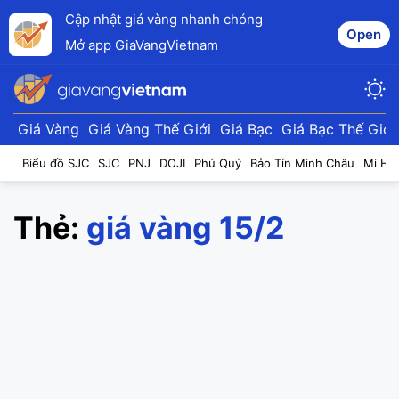
Cập nhật giá vàng nhanh chóng
Open
Mở app GiaVangVietnam
Giá Vàng
Giá Vàng Thế Giới
Giá Bạc
Giá Bạc Thế Giới
Biểu đồ SJC
SJC
PNJ
DOJI
Phú Quý
Bảo Tín Minh Châu
Mi Hồ
Thẻ:
giá vàng 15/2