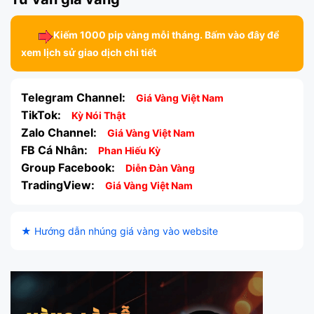
Kiếm 1000 pip vàng mỗi tháng. Bấm vào đây để
xem lịch sử giao dịch chi tiết
Telegram Channel:
Giá Vàng Việt Nam
TikTok:
Kỳ Nói Thật
Zalo Channel:
Giá Vàng Việt Nam
FB Cá Nhân:
Phan Hiếu Kỳ
Group Facebook:
Diễn Đàn Vàng
TradingView:
Giá Vàng Việt Nam
★ Hướng dẫn nhúng giá vàng vào website