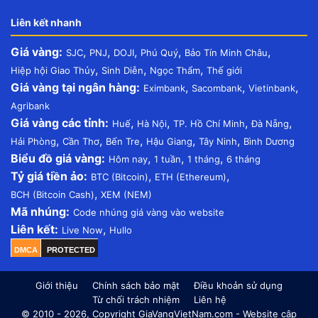
Liên kết nhanh
Giá vàng:
,
,
,
,
,
SJC
PNJ
DOJI
Phú Quý
Bảo Tín Minh Châu
,
,
,
Hiệp hội Giao Thủy
Sinh Diễn
Ngọc Thẩm
Thế giới
Giá vàng tại ngân hàng:
,
,
,
Eximbank
Sacombank
Vietinbank
Agribank
Giá vàng các tỉnh:
,
,
,
,
Huế
Hà Nội
TP. Hồ Chí Minh
Đà Nẵng
,
,
,
,
,
Hải Phòng
Cần Thơ
Bến Tre
Hậu Giang
Tây Ninh
Bình Dương
Biểu đồ giá vàng:
,
,
,
Hôm nay
1 tuần
1 tháng
6 tháng
Tỷ giá tiền ảo:
,
,
BTC (Bitcoin)
ETH (Ethereum)
,
BCH (Bitcoin Cash)
XEM (NEM)
Mã nhúng:
Code nhúng giá vàng vào website
Liên kết:
,
Live Now
Hullo
DMCA
PROTECTED
Giới thiệu
Chính sách bảo mật
Điều khoản sử dụng
Từ chối trách nhiệm
Liên hệ
© 2010 - 2026, Copyright GiaVangVietNam.com - Website cập