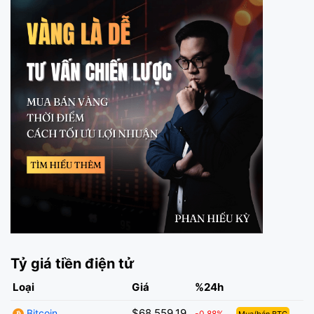
Tỷ giá tiền điện tử
Loại
Giá
%24h
$68,559.19
Bitcoin
-0.88%