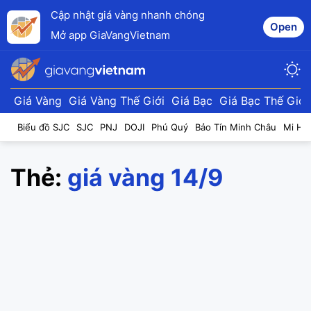
Cập nhật giá vàng nhanh chóng
Open
Mở app GiaVangVietnam
Giá Vàng
Giá Vàng Thế Giới
Giá Bạc
Giá Bạc Thế Giới
Biểu đồ SJC
SJC
PNJ
DOJI
Phú Quý
Bảo Tín Minh Châu
Mi Hồ
Thẻ:
giá vàng 14/9