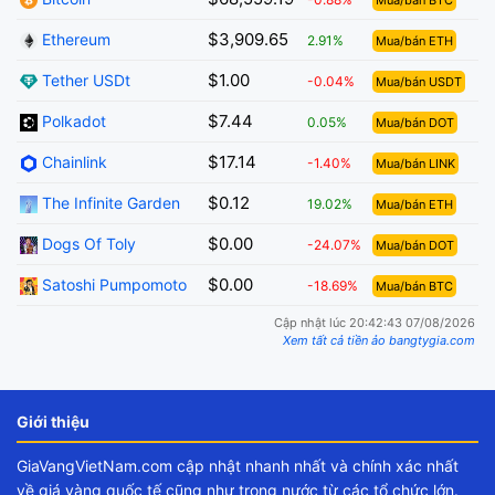
Mua/bán BTC
$3,909.65
Ethereum
2.91%
Mua/bán ETH
$1.00
Tether USDt
-0.04%
Mua/bán USDT
$7.44
Polkadot
0.05%
Mua/bán DOT
$17.14
Chainlink
-1.40%
Mua/bán LINK
$0.12
The Infinite Garden
19.02%
Mua/bán ETH
$0.00
Dogs Of Toly
-24.07%
Mua/bán DOT
$0.00
Satoshi Pumpomoto
-18.69%
Mua/bán BTC
Cập nhật lúc 20:42:43 07/08/2026
Xem tất cả tiền ảo bangtygia.com
Giới thiệu
GiaVangVietNam.com cập nhật nhanh nhất và chính xác nhất
về giá vàng quốc tế cũng như trong nước từ các tổ chức lớn.