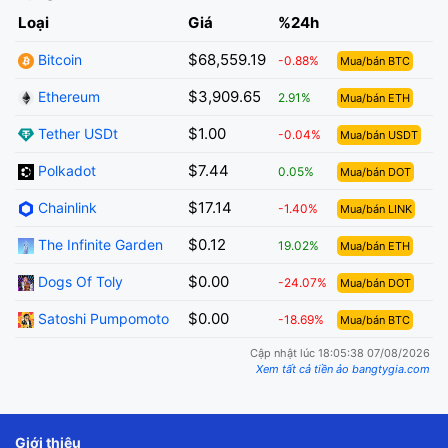
Loại
Giá
%24h
$68,559.19
Bitcoin
-0.88%
Mua/bán BTC
$3,909.65
Ethereum
2.91%
Mua/bán ETH
$1.00
Tether USDt
-0.04%
Mua/bán USDT
$7.44
Polkadot
0.05%
Mua/bán DOT
$17.14
Chainlink
-1.40%
Mua/bán LINK
$0.12
The Infinite Garden
19.02%
Mua/bán ETH
$0.00
Dogs Of Toly
-24.07%
Mua/bán DOT
$0.00
Satoshi Pumpomoto
-18.69%
Mua/bán BTC
Cập nhật lúc 18:05:38 07/08/2026
Xem tất cả tiền ảo bangtygia.com
Giới thiệu