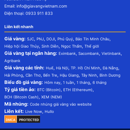
Email:
info@giavangvietnam.com
Điện thoại: 0933 911 833
Liên kết nhanh
Giá vàng:
,
,
,
,
,
SJC
PNJ
DOJI
Phú Quý
Bảo Tín Minh Châu
,
,
,
Hiệp hội Giao Thủy
Sinh Diễn
Ngọc Thẩm
Thế giới
Giá vàng tại ngân hàng:
,
,
,
Eximbank
Sacombank
Vietinbank
Agribank
Giá vàng các tỉnh:
,
,
,
,
Huế
Hà Nội
TP. Hồ Chí Minh
Đà Nẵng
,
,
,
,
,
Hải Phòng
Cần Thơ
Bến Tre
Hậu Giang
Tây Ninh
Bình Dương
Biểu đồ giá vàng:
,
,
,
Hôm nay
1 tuần
1 tháng
6 tháng
Tỷ giá tiền ảo:
,
,
BTC (Bitcoin)
ETH (Ethereum)
,
BCH (Bitcoin Cash)
XEM (NEM)
Mã nhúng:
Code nhúng giá vàng vào website
Liên kết:
,
Live Now
Hullo
DMCA
PROTECTED