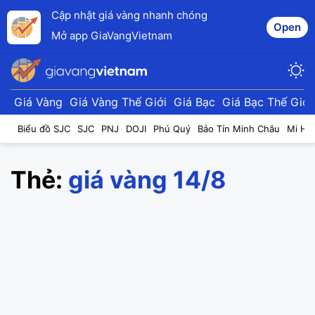
Cập nhật giá vàng nhanh chóng
Open
Mở app GiaVangVietnam
Giá Vàng
Giá Vàng Thế Giới
Giá Bạc
Giá Bạc Thế Giới
Biểu đồ SJC
SJC
PNJ
DOJI
Phú Quý
Bảo Tín Minh Châu
Mi Hồ
Thẻ:
giá vàng 14/8