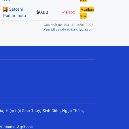
Satoshi
Mua/bán
$0.00
-18.69%
Pumpomoto
BTC
Cập nhật lúc 11:41:42 14/01/2026
Xem tất cả tiền ảo bangtygia.com
,
,
,
,
âu
Hiệp hội Giao Thủy
Sinh Diễn
Ngọc Thẩm
,
etinbank
Agribank