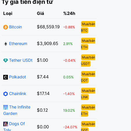
Tỷ giá tiền điện tử
Loại
Giá
%24h
Mua/bán
$68,559.19
Bitcoin
-0.88%
BTC
Mua/bán
$3,909.65
Ethereum
2.91%
ETH
Mua/bán
$1.00
Tether USDt
-0.04%
USDT
Mua/bán
$7.44
Polkadot
0.05%
DOT
Mua/bán
$17.14
Chainlink
-1.40%
LINK
The Infinite
Mua/bán
$0.12
19.02%
Garden
ETH
Dogs Of
Mua/bán
$0.00
-24.07%
Toly
DOT