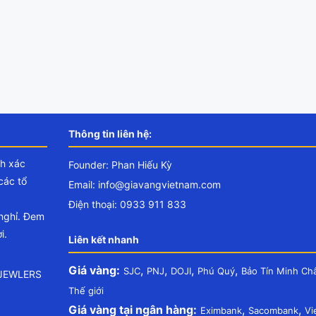
Thông tin liên hệ:
nh xác
Founder: Phan Hiếu Kỳ
các tổ
Email:
info@giavangvietnam.com
Điện thoại: 0933 911 833
 nghỉ. Đem
i.
Liên kết nhanh
Giá vàng:
,
,
,
,
SJC
PNJ
DOJI
Phú Quý
Bảo Tín Minh Ch
.JEWLERS
Thế giới
Giá vàng tại ngân hàng:
,
,
Eximbank
Sacombank
Vi