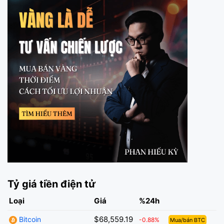
Tỷ giá tiền điện tử
Loại
Giá
%24h
$68,559.19
Bitcoin
-0.88%
Mua/bán BTC