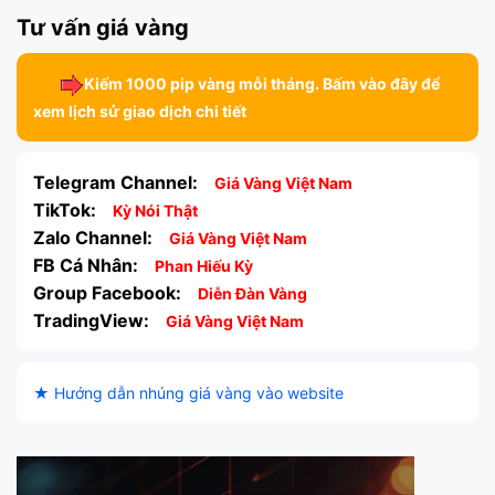
Tư vấn giá vàng
Kiếm 1000 pip vàng mỗi tháng. Bấm vào đây để
xem lịch sử giao dịch chi tiết
Telegram Channel:
Giá Vàng Việt Nam
TikTok:
Kỳ Nói Thật
Zalo Channel:
Giá Vàng Việt Nam
FB Cá Nhân:
Phan Hiếu Kỳ
Group Facebook:
Diễn Đàn Vàng
TradingView:
Giá Vàng Việt Nam
★ Hướng dẫn nhúng giá vàng vào website