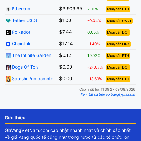
$3,909.65
Ethereum
2.91%
Mua/bán ETH
$1.00
Tether USDt
-0.04%
Mua/bán USDT
$7.44
Polkadot
0.05%
Mua/bán DOT
$17.14
Chainlink
-1.40%
Mua/bán LINK
$0.12
The Infinite Garden
19.02%
Mua/bán ETH
$0.00
Dogs Of Toly
-24.07%
Mua/bán DOT
$0.00
Satoshi Pumpomoto
-18.69%
Mua/bán BTC
Cập nhật lúc 11:39:27 09/08/2026
Xem tất cả tiền ảo bangtygia.com
Giới thiệu
GiaVangVietNam.com cập nhật nhanh nhất và chính xác nhất
về giá vàng quốc tế cũng như trong nước từ các tổ chức lớn.