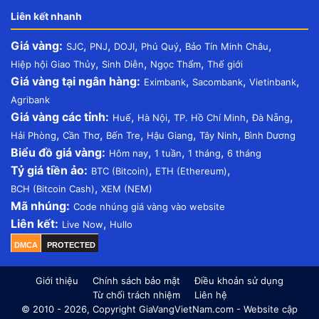
Liên kết nhanh
Giá vàng:
,
,
,
,
,
SJC
PNJ
DOJI
Phú Quý
Bảo Tín Minh Châu
,
,
,
Hiệp hội Giao Thủy
Sinh Diễn
Ngọc Thẩm
Thế giới
Giá vàng tại ngân hàng:
,
,
,
Eximbank
Sacombank
Vietinbank
Agribank
Giá vàng các tỉnh:
,
,
,
,
Huế
Hà Nội
TP. Hồ Chí Minh
Đà Nẵng
,
,
,
,
,
Hải Phòng
Cần Thơ
Bến Tre
Hậu Giang
Tây Ninh
Bình Dương
Biểu đồ giá vàng:
,
,
,
Hôm nay
1 tuần
1 tháng
6 tháng
Tỷ giá tiền ảo:
,
,
BTC (Bitcoin)
ETH (Ethereum)
,
BCH (Bitcoin Cash)
XEM (NEM)
Mã nhúng:
Code nhúng giá vàng vào website
Liên kết:
,
Live Now
Hullo
DMCA
PROTECTED
Giới thiệu
Chính sách bảo mật
Điều khoản sử dụng
Từ chối trách nhiệm
Liên hệ
© 2010 - 2026, Copyright GiaVangVietNam.com - Website cập