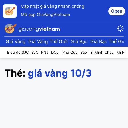
Cập nhật giá vàng nhanh chóng
Open
Mở app GiaVangVietnam
Giá Vàng
Giá Vàng Thế Giới
Giá Bạc
Giá Bạc Thế Giới
Biểu đồ SJC
SJC
PNJ
DOJI
Phú Quý
Bảo Tín Minh Châu
Mi Hồ
Thẻ:
giá vàng 10/3