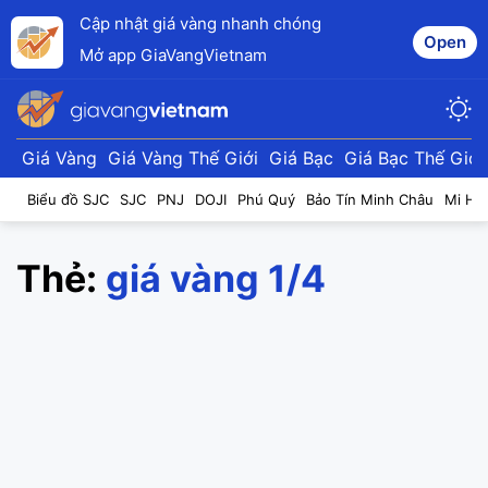
Cập nhật giá vàng nhanh chóng
Open
Mở app GiaVangVietnam
Giá Vàng
Giá Vàng Thế Giới
Giá Bạc
Giá Bạc Thế Giới
Biểu đồ SJC
SJC
PNJ
DOJI
Phú Quý
Bảo Tín Minh Châu
Mi Hồ
Thẻ:
giá vàng 1/4