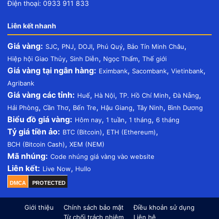
Điện thoại: 0933 911 833
Liên kết nhanh
Giá vàng:
,
,
,
,
,
SJC
PNJ
DOJI
Phú Quý
Bảo Tín Minh Châu
,
,
,
Hiệp hội Giao Thủy
Sinh Diễn
Ngọc Thẩm
Thế giới
Giá vàng tại ngân hàng:
,
,
,
Eximbank
Sacombank
Vietinbank
Agribank
Giá vàng các tỉnh:
,
,
,
,
Huế
Hà Nội
TP. Hồ Chí Minh
Đà Nẵng
,
,
,
,
,
Hải Phòng
Cần Thơ
Bến Tre
Hậu Giang
Tây Ninh
Bình Dương
Biểu đồ giá vàng:
,
,
,
Hôm nay
1 tuần
1 tháng
6 tháng
Tỷ giá tiền ảo:
,
,
BTC (Bitcoin)
ETH (Ethereum)
,
BCH (Bitcoin Cash)
XEM (NEM)
Mã nhúng:
Code nhúng giá vàng vào website
Liên kết:
,
Live Now
Hullo
DMCA
PROTECTED
Giới thiệu
Chính sách bảo mật
Điều khoản sử dụng
Từ chối trách nhiệm
Liên hệ