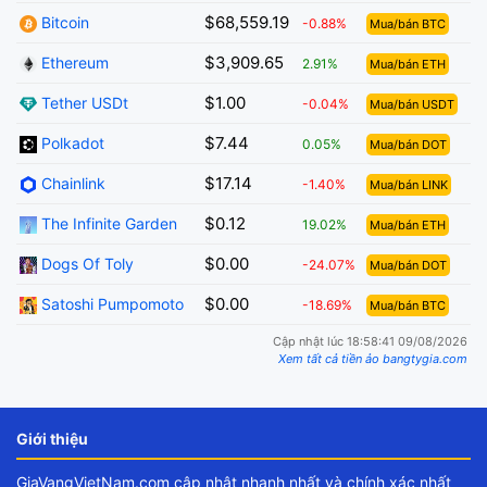
$68,559.19
Bitcoin
-0.88%
Mua/bán BTC
$3,909.65
Ethereum
2.91%
Mua/bán ETH
$1.00
Tether USDt
-0.04%
Mua/bán USDT
$7.44
Polkadot
0.05%
Mua/bán DOT
$17.14
Chainlink
-1.40%
Mua/bán LINK
$0.12
The Infinite Garden
19.02%
Mua/bán ETH
$0.00
Dogs Of Toly
-24.07%
Mua/bán DOT
$0.00
Satoshi Pumpomoto
-18.69%
Mua/bán BTC
Cập nhật lúc 18:58:41 09/08/2026
Xem tất cả tiền ảo bangtygia.com
Giới thiệu
GiaVangVietNam.com cập nhật nhanh nhất và chính xác nhất