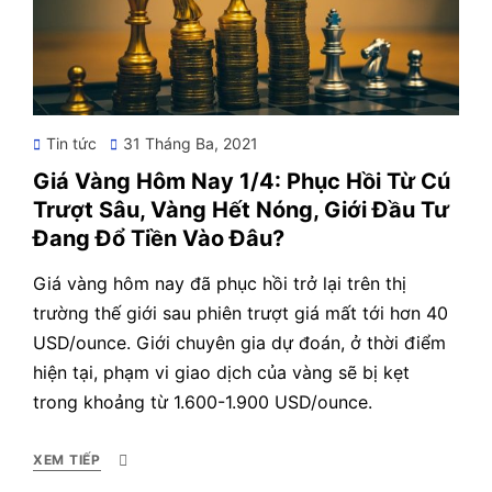
Posted
Tin tức
31 Tháng Ba, 2021
on
Giá Vàng Hôm Nay 1/4: Phục Hồi Từ Cú
Trượt Sâu, Vàng Hết Nóng, Giới Đầu Tư
Đang Đổ Tiền Vào Đâu?
Giá vàng hôm nay đã phục hồi trở lại trên thị
trường thế giới sau phiên trượt giá mất tới hơn 40
USD/ounce. Giới chuyên gia dự đoán, ở thời điểm
hiện tại, phạm vi giao dịch của vàng sẽ bị kẹt
trong khoảng từ 1.600-1.900 USD/ounce.
XEM TIẾP