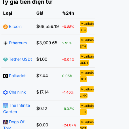
Tỷ giá tiền điện tử
Loại
Giá
%24h
Mua/bán
$68,559.19
Bitcoin
-0.88%
BTC
Mua/bán
$3,909.65
Ethereum
2.91%
ETH
Mua/bán
$1.00
Tether USDt
-0.04%
USDT
Mua/bán
$7.44
Polkadot
0.05%
DOT
Mua/bán
$17.14
Chainlink
-1.40%
LINK
The Infinite
Mua/bán
$0.12
19.02%
Garden
ETH
Dogs Of
Mua/bán
$0.00
-24.07%
Toly
DOT