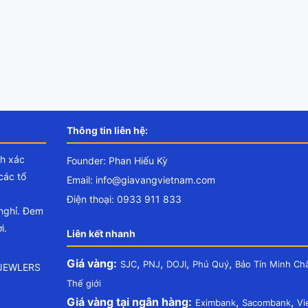
Thông tin liên hệ:
nh xác
Founder: Phan Hiếu Kỳ
các tổ
Email:
info@giavangvietnam.com
Điện thoại: 0933 911 833
 nghỉ. Đem
i.
Liên kết nhanh
Giá vàng:
,
,
,
,
SJC
PNJ
DOJI
Phú Quý
Bảo Tín Minh Ch
.JEWLERS
Thế giới
Giá vàng tại ngân hàng:
,
,
Eximbank
Sacombank
Vi