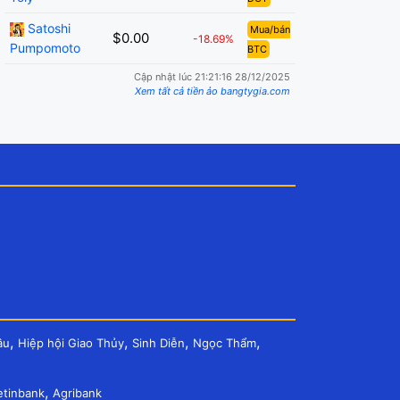
Satoshi
Mua/bán
$0.00
-18.69%
Pumpomoto
BTC
Cập nhật lúc 21:21:16 28/12/2025
Xem tất cả tiền ảo bangtygia.com
,
,
,
,
âu
Hiệp hội Giao Thủy
Sinh Diễn
Ngọc Thẩm
,
etinbank
Agribank