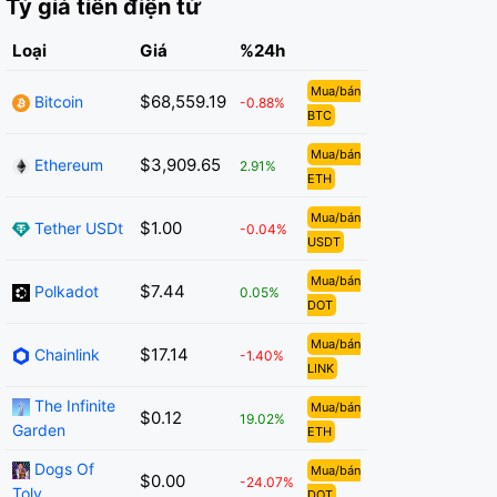
Tỷ giá tiền điện tử
Loại
Giá
%24h
Mua/bán
$68,559.19
Bitcoin
-0.88%
BTC
Mua/bán
$3,909.65
Ethereum
2.91%
ETH
Mua/bán
$1.00
Tether USDt
-0.04%
USDT
Mua/bán
$7.44
Polkadot
0.05%
DOT
Mua/bán
$17.14
Chainlink
-1.40%
LINK
The Infinite
Mua/bán
$0.12
19.02%
Garden
ETH
Dogs Of
Mua/bán
$0.00
-24.07%
Toly
DOT