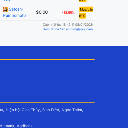
Satoshi
Mua/bán
$0.00
-18.69%
Pumpomoto
BTC
Cập nhật lúc 16:49:11 08/01/2026
Xem tất cả tiền ảo bangtygia.com
,
,
,
,
âu
Hiệp hội Giao Thủy
Sinh Diễn
Ngọc Thẩm
,
etinbank
Agribank