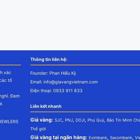
Thông tin liên hệ:
nh xác
Founder: Phan Hiếu Kỳ
các tổ
Email:
info@giavangvietnam.com
Điện thoại: 0933 911 833
 nghỉ. Đem
i.
Liên kết nhanh
Giá vàng:
,
,
,
,
SJC
PNJ
DOJI
Phú Quý
Bảo Tín Minh Ch
.JEWLERS
Thế giới
Giá vàng tại ngân hàng:
,
,
Eximbank
Sacombank
Vi