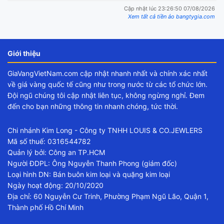
Cập nhật lúc 23:26:50 07/08/2026
Xem tất cả tiền ảo bangtygia.com
Giới thiệu
GiaVangVietNam.com cập nhật nhanh nhất và chính xác nhất
về giá vàng quốc tế cũng như trong nước từ các tổ chức lớn.
Đội ngũ chúng tôi cập nhật liên tục, không ngừng nghỉ. Đem
đến cho bạn những thông tin nhanh chóng, tức thời.
Chi nhánh Kim Long - Công ty TNHH LOUIS & CO.JEWLERS
Mã số thuế: 0316544782
Quản lý bởi: Công an TP.HCM
Người ĐDPL: Ông Nguyễn Thanh Phong (giám đốc)
Loại hình DN: Bán buôn kim loại và quặng kim loại
Ngày hoạt động: 20/10/2020
Địa chỉ: 60 Nguyễn Cư Trinh, Phường Phạm Ngũ Lão, Quận 1,
Thành phố Hồ Chí Minh