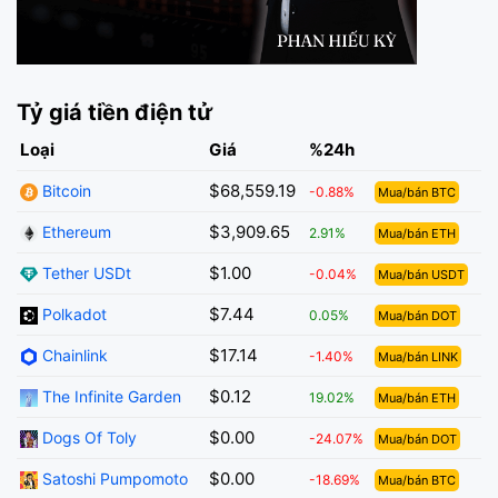
Tỷ giá tiền điện tử
Loại
Giá
%24h
$68,559.19
Bitcoin
-0.88%
Mua/bán BTC
$3,909.65
Ethereum
2.91%
Mua/bán ETH
$1.00
Tether USDt
-0.04%
Mua/bán USDT
$7.44
Polkadot
0.05%
Mua/bán DOT
$17.14
Chainlink
-1.40%
Mua/bán LINK
$0.12
The Infinite Garden
19.02%
Mua/bán ETH
$0.00
Dogs Of Toly
-24.07%
Mua/bán DOT
$0.00
Satoshi Pumpomoto
-18.69%
Mua/bán BTC