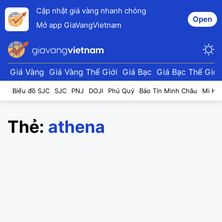
Cập nhật giá vàng nhanh chóng
Open
Mở app GiaVangVietnam
Giá Vàng
Giá Vàng Thế Giới
Giá Bạc
Giá Bạc Thế Giới
Biểu đồ SJC
SJC
PNJ
DOJI
Phú Quý
Bảo Tín Minh Châu
Mi Hồ
Thẻ:
athena