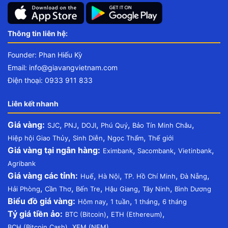
Thông tin liên hệ:
Founder: Phan Hiếu Kỳ
Email:
info@giavangvietnam.com
Điện thoại: 0933 911 833
Liên kết nhanh
Giá vàng:
,
,
,
,
,
SJC
PNJ
DOJI
Phú Quý
Bảo Tín Minh Châu
,
,
,
Hiệp hội Giao Thủy
Sinh Diễn
Ngọc Thẩm
Thế giới
Giá vàng tại ngân hàng:
,
,
,
Eximbank
Sacombank
Vietinbank
Agribank
Giá vàng các tỉnh:
,
,
,
,
Huế
Hà Nội
TP. Hồ Chí Minh
Đà Nẵng
,
,
,
,
,
Hải Phòng
Cần Thơ
Bến Tre
Hậu Giang
Tây Ninh
Bình Dương
Biểu đồ giá vàng:
,
,
,
Hôm nay
1 tuần
1 tháng
6 tháng
Tỷ giá tiền ảo:
,
,
BTC (Bitcoin)
ETH (Ethereum)
,
BCH (Bitcoin Cash)
XEM (NEM)